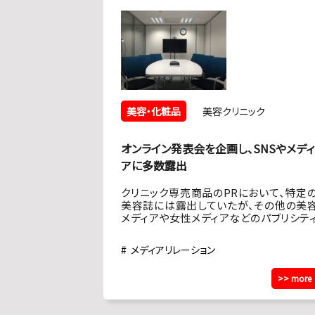
美容・化粧品
美容クリニック
オンライン発表会を企画し、SNSやメディ
アに多数露出
クリニック専売商品のPRにおいて、特定
美容誌には露出していたが、その他の美
メディアや女性メディアなどのパブリシテ
枠にも掲載を広げることで、ファン層の
大、ブランドやクリニックの認知度を高め
メディアリレーション
い。
>> more