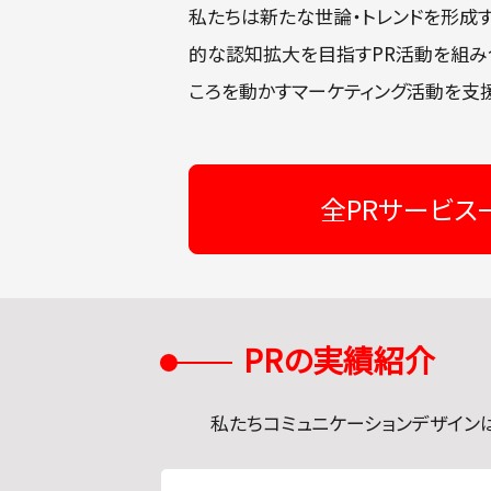
ランディング
ーサービス
私たちは新たな世論・トレンドを形成
的な認知拡大を目指すPR活動を組み
ころを動かすマーケティング活動を支援
各分野での知名度No.1のポ
年間契約のプレミアムサー
ジションを確立することで本
ビス。社内の広報をまるごと
全PRサービス一
業の業績アップにつなげて
お任せ。
いきます。
PRの実績紹介
私たちコミュニケーションデザイン