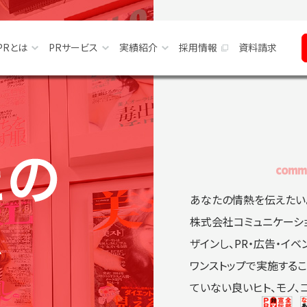
PRとは
PRサービス
実績紹介
採用情報
資料請求
報
PRとは
私たちの強み
サービス別で探す
ッセージ
当社の契約形態
PRサービス一覧
業種別で探す
スマップ
書籍紹介
課題別で探す
よくあるご質問
あなたの情熱を伝えたい
株式会社コミュニケーショ
ザインし、PR・広告・イ
ワンストップで実施する
ていない良いヒト、モノ、