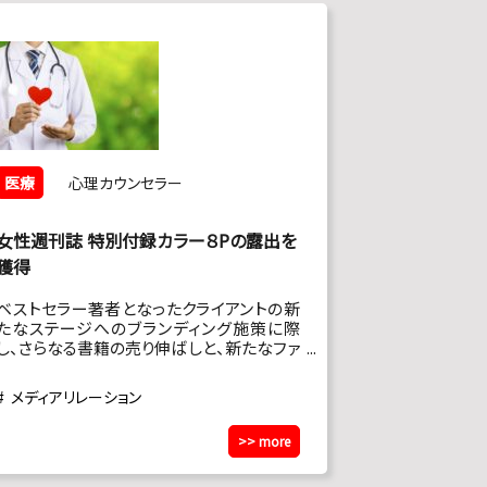
医療
心理カウンセラー
女性週刊誌 特別付録カラー８Pの露出を
獲得
ベストセラー著者となったクライアントの新
たなステージへのブランディング施策に際
し、さらなる書籍の売り伸ばしと、新たなファ
ン層の獲得に向けたプロモーション活動を
進めたいとの依頼を頂く。
メディアリレーション
>> more