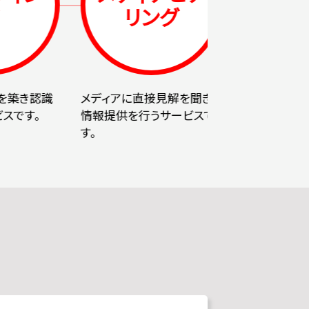
リング
ーション
識
メディアに直接見解を聞き、
テレビや新聞、WEB、
情報提供を行うサービスで
の記者や編集者、ディレ
す。
ーらと良好な関係を築
めの活動です。