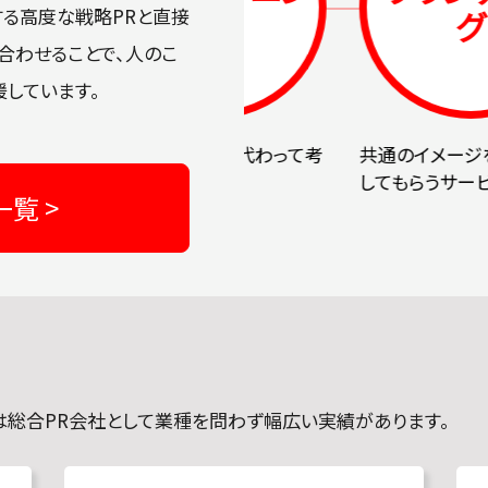
グ
グ
する高度な戦略PRと直接
合わせることで、人のこ
しています。
PR企画を御社に代わって考
共通のイメージを築き認
案いたします。
してもらうサービスです。
覧 >
は総合PR会社として業種を問わず幅広い実績があります。