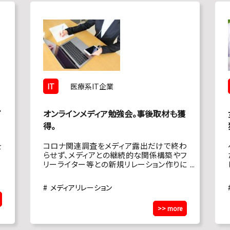
IT
医療系IT企業
プ
オンラインメディア勉強会。事後取材も獲
得。
を
コロナ関連調査をメディア露出だけで終わ
らせず、メディアとの継続的な関係構築やフ
リーライター等との新規リレーション作りに
活かしたい。 過去にラウンドテーブルを実施
したことはあるが、コロナ禍においてリアル
メディアリレーション
イベントは難しいので、オンラインという形
式で「コロナ」に関する情報が求められてい
>> more
るうちに開催したい。