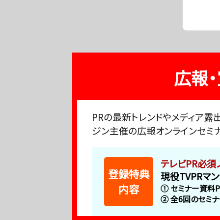
広報
PRの最新トレンドやメディア露
ジン主催の広報オンラインセミ
テレビPR必須
登録特典
現役TVPRマ
内容
① セミナー資料P
② 全6回のセミ