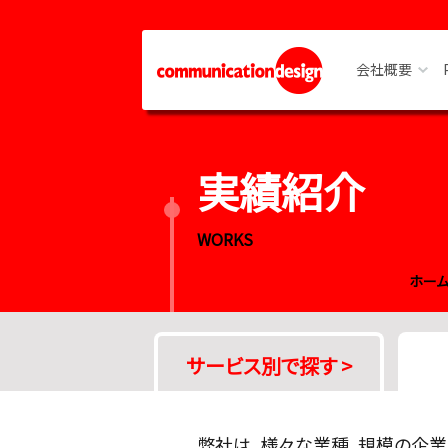
会社概要
企業情
実績紹介
社長メ
アクセ
WORKS
ホー
サービス別で探す
>
弊社は、様々な業種、規模の企業