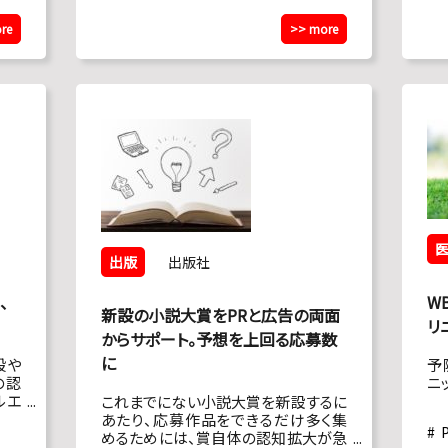
re
>> more
出版
出版社
、
W
新設の小説大賞をPRと広告の両面
リ
からサポート。予想を上回る応募数
に
般や
予
の認
ニ
ルエ
これまでにない小説大賞を新設するに
知度
あたり、応募作品をできるだけ多く集
めるためには、賞自体の認知拡大が急