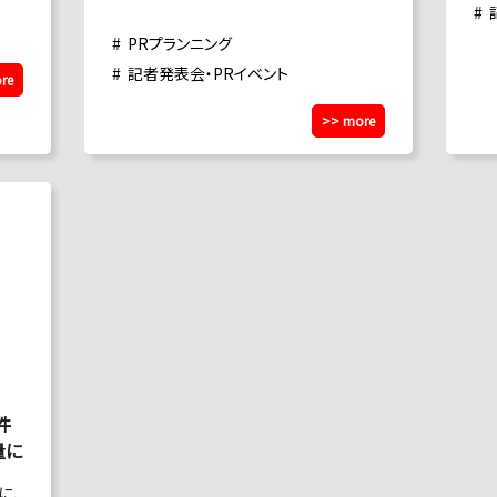
務であった。
PRプランニング
記者発表会・PRイベント
re
>> more
件
量に
に、