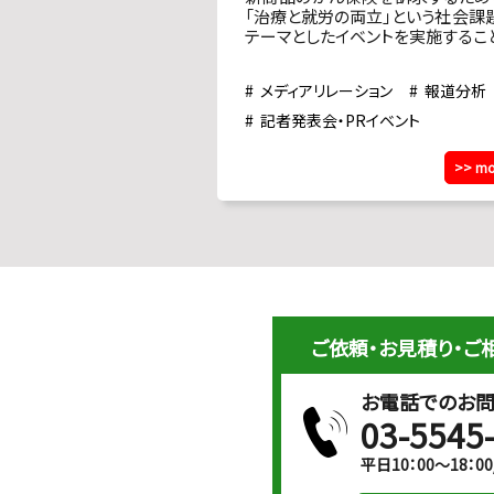
「治療と就労の両立」という社会課
テーマとしたイベントを実施するこ
なった。しかし当初、医療や就労
（働きかた）を取り扱う記者とのリ
メディアリレーション
報道分析
ションが皆無だったため、イベント
客に懸念があった。
記者発表会・PRイベント
>> mo
ご依頼・お見積り・ご
お電話でのお
03-5545
平日10：00～18：