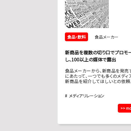
食品・飲料
食品メーカー
新商品を複数の切り口でプロモ
し、100以上の媒体で露出
食品メーカーから、新商品を発売
にあたって、一つでも多くのメディ
新商品を紹介してほしいとの依頼
レビ・新聞・WEBの新商品紹介コ
ーだけでは枠に限りがあるので、
メディアリレーション
露出切り口を開発する必要があった
>> mo