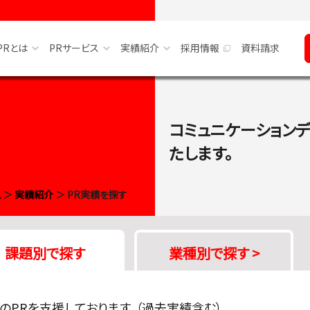
PRとは
PRサービス
実績紹介
採用情報
資料請求
報
PRとは
私たちの強み
サービス別で探す
コミュニケーション
ッセージ
当社の契約形態
PRサービス一覧
業種別で探す
たします。
スマップ
書籍紹介
課題別で探す
よくあるご質問
ム
＞
実績紹介
＞ PR実績を探す
課題別で探す
業種別で探す
>
のPRを支援しております。（過去実績含む）