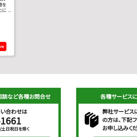
題を
とに
問題
レー
の集
re
相談など各種お問合せ
各種サービス
問い合わせは
弊社サービス
-1661
の方は、下記
お申し込みくだ
00/土日祝日を除く