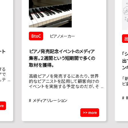
BtoC
ピアノメーカー
ート
ピアノ発売記念イベントのメディア
「
集客。２週間という短期間で多くの
出
取材を獲得。
ン
する
アで
高級ピアノを発売するにあたり、世界
「
。テ
的なピアニストを起用して顧客向けの
ビ
ーナ
イベントを実施する予定なのだが、そ
他の
こにメディアの取材を入れたい。音楽
。
系メディアへのリレーションはあるが一
メディアリレーション
般メディアへのリレーションがなく、テ
re
レビ番組や新聞、ファッション誌などの
メディアを誘致してほしい。 イベント本
>> more
番まで2週間しかなく、他のPR会社に
は断られてしまった。