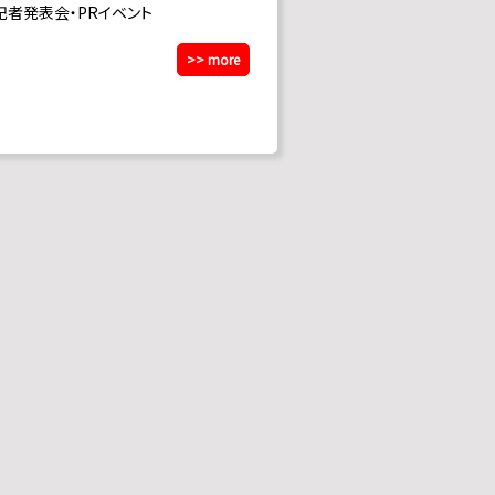
記者発表会・PRイベント
>> more