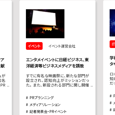
I
イベント
イベント運営会社
学
ィア
エンタメイベントに日経ビジネス、東
タ
貢献
洋経済等ビジネスメディアを誘致
ロ
ュが
すでに有名な映画祭に、新たな部門が
知
知名
設立され、認知向上がミッションだっ
だ
PR
た。 また、新設される部門に関し開催
ョン
されるカンファレンスにマーケティング
系メディアを誘致する必要があった。し
PRプランニング
かし、登壇者が『クリエイター』であり、
マーケティングの話は一切できないと
メディアリレーション
いう課題があった。
記者発表会・PRイベント