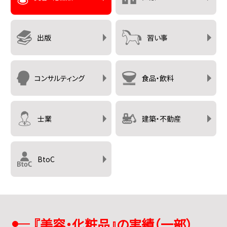
出版
習い事
コンサルティング
食品・飲料
士業
建築・不動産
BtoC
『
美容・化粧品
』の実績（一部）