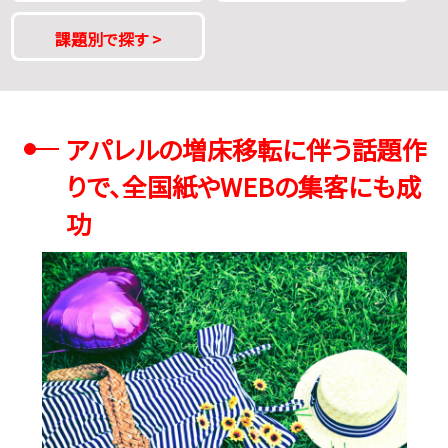
課題別で探す
>
アパレルの増床移転に伴う話題作
りで、全国紙やWEBの集客にも成
功