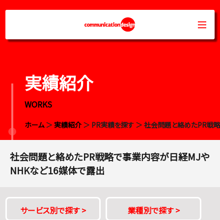
実績紹介
WORKS
ホーム
＞
実績紹介
＞ PR実績を探す ＞ 社会問題と絡めたPR戦
社会問題と絡めたPR戦略で事業内容が日経MJや
NHKなど16媒体で露出
サービス別で探す
>
業種別で探す
>